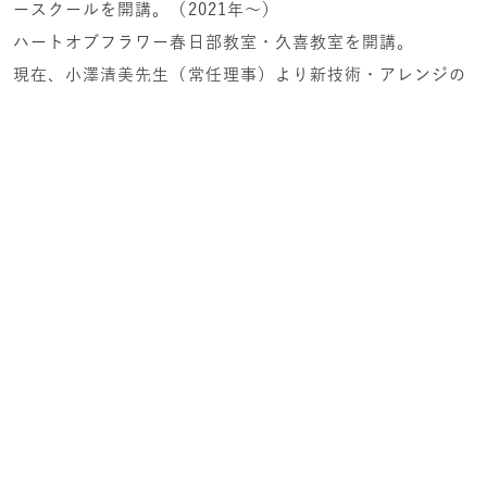
ースクールを開講。（2021年～）
ハートオブフラワー春日部教室・久喜教室を開講。
現在、小澤清美先生（常任理事）より新技術・アレンジの
指導を受けながら、ディップアートの繊細な魅力を追求し
続けています。
宮代町立図書館・ララガーデン春日部などで定期的に「教
室作品展」を主催する傍ら、PTAやカフェでのWSで指導
も行っています。
資料請求・お問い合わせ
CONTACT