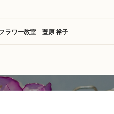
ンフラワー教室 萱原 裕子